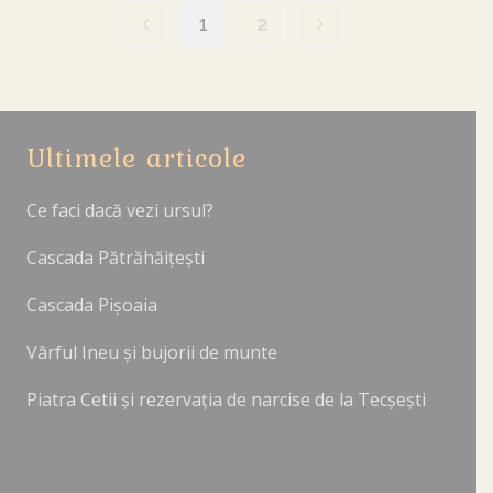
1
2
Ultimele articole
Ce faci dacă vezi ursul?
Cascada Pătrăhăițești
Cascada Pișoaia
Vârful Ineu și bujorii de munte
Piatra Cetii și rezervația de narcise de la Tecșești