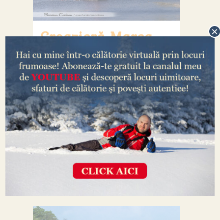
×
Croazieră Marea
Egee, Grecia
Croaziera din Marea Egee pe care v-o
detaliez îndată (Toroneos Cruise), am
făcut-o în Grecia, cu pornire din
Pefkochori (Pefkohori) către Toroni, apoi
Neos Marmaras, insula Kelyfos și retur.
Pefkochori se află în peninsula Kassandra,
iar Torini și Neos Marmaras în peninsula
Sithonia, ambele fiind...
/
0 Comments