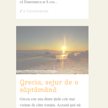
că Danemarca ar fi cea...
/
0 Comments
Grecia, sejur de o
săptămână
Grecia este una dintre țările cele mai
vizitate de către români. Această țară stă