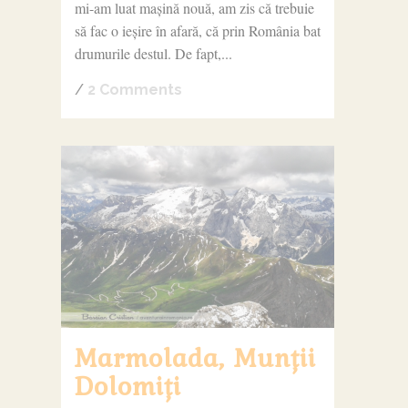
mi-am luat mașină nouă, am zis că trebuie
să fac o ieșire în afară, că prin România bat
drumurile destul. De fapt,...
/
2 Comments
Marmolada, Munții
Dolomiți