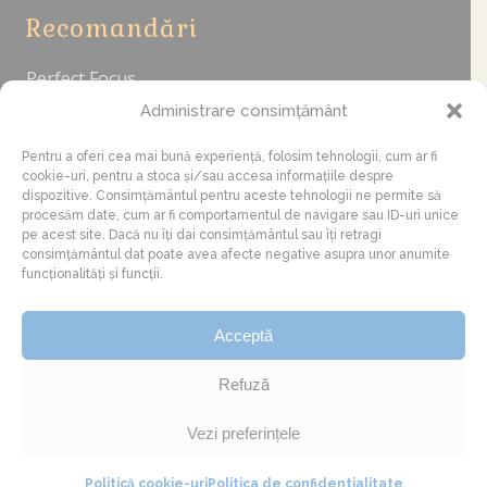
Recomandări
Perfect Focus
fotografia-sufletului.ro
Administrare consimțământ
cuibus.ro
foodnews.ro
Pentru a oferi cea mai bună experiență, folosim tehnologii, cum ar fi
cookie-uri, pentru a stoca și/sau accesa informațiile despre
dispozitive. Consimțământul pentru aceste tehnologii ne permite să
procesăm date, cum ar fi comportamentul de navigare sau ID-uri unice
Sponsorizări
pe acest site. Dacă nu îți dai consimțământul sau îți retragi
consimțământul dat poate avea afecte negative asupra unor anumite
funcționalități și funcții.
Dacă îți place acest proiect și vrei să ajuți la
dezvoltarea lui, poți contribui cu o sponsorizare
Acceptă
aici: RO34BTRLRONCRT0398217801 (Bărăian G.
Cristian)
Refuză
Vezi preferințele
Politică cookie-uri
Politica de confidentialitate