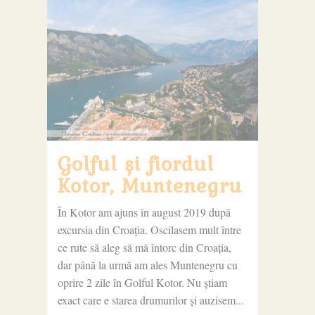
Golful și fiordul
Kotor, Muntenegru
În Kotor am ajuns în august 2019 după
excursia din Croația. Oscilasem mult între
ce rute să aleg să mă întorc din Croația,
dar până la urmă am ales Muntenegru cu
oprire 2 zile în Golful Kotor. Nu știam
exact care e starea drumurilor și auzisem...