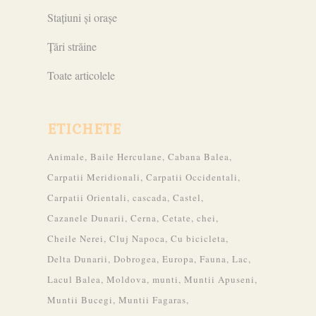
Stațiuni și orașe
Țări străine
Toate articolele
ETICHETE
Animale
Baile Herculane
Cabana Balea
Carpatii Meridionali
Carpatii Occidentali
Carpatii Orientali
cascada
Castel
Cazanele Dunarii
Cerna
Cetate
chei
Cheile Nerei
Cluj Napoca
Cu bicicleta
Delta Dunarii
Dobrogea
Europa
Fauna
Lac
Lacul Balea
Moldova
munti
Muntii Apuseni
Muntii Bucegi
Muntii Fagaras