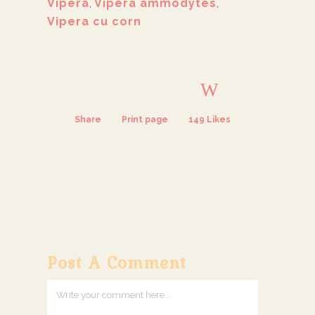
Vipera
,
Vipera ammodytes
,
Vipera cu corn
Share
Print page
149
Likes
Post A Comment