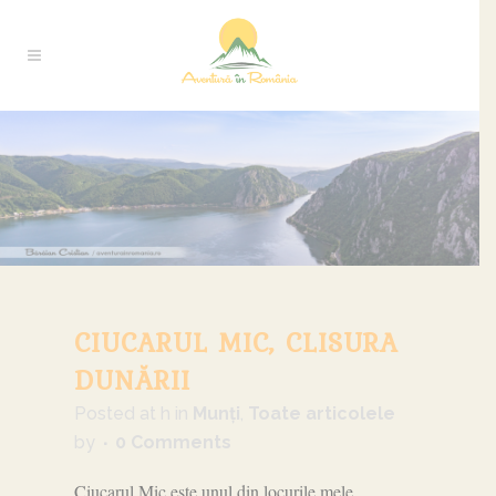
CIUCARUL MIC, CLISURA
DUNĂRII
Posted at h
in
Munți
,
Toate articolele
by
0 Comments
Ciucarul Mic este unul din locurile mele