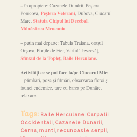
– în apropiere: Cazanele Dunării, Peștera
Peștera Veterani
Ponicova,
, Dubova, Ciucarul
Statuia Chipul lui Decebal
Mare,
,
Mănăstirea Mraconia
.
– puțin mai departe: Tabula Traiana, orașul
Orșova, Porțile de Fier, Vârful Trescovăț,
Sfinxul de la Topleț
Băile Herculane
,
.
Activități ce se pot face la/pe Ciucarul Mic:
– plimbări, poze și filmări, observarea florei și
faunei endemice, ture cu barca pe Dunăre,
relaxare.
Tags:
Baile Herculane
,
Carpatii
Occidentali
,
Cazanele Dunarii
,
Cerna
,
munti
,
recunoaste serpii
,