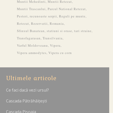
Muntii Mehedinti
Muntii Retezat
Muntii Trascaului
Parcul National Retezat
Pesteri
recunoaste serpii
Reguli pe munte
Retezat
Rezervatii
Romania
Sfinxul Banatean
statiuni si orase
tari straine
Transfagarasan
Transilvania
Varful Moldoveanu
Vipera
Vipera ammodytes
Vipera cu corn
Ultimele articole
Ce faci dacă vezi ursul?
Cascada Pătrăhăițești
Cascada Pișoaia