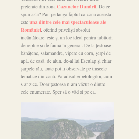
Cazanelor Dunării
preferate din zona
. De ce
spun asta? Păi, pe lângă faptul ca zona aceasta
una dintre cele mai spectaculoase ale
este
României
, oferind priveliști absolut
încântătoare, este și un loc ideal pentru iubitorii
de reptile și de faună în general. De la țestoase
bănățene, salamandre, vipere cu corn, șerpi de
apă, de casă, de alun, de-al lui Esculap și chiar
șarpele rău, toate pot fi observate pe traseele
tematice din zonă. Paradisul erpetologilor, cum
s-ar zice. Doar țestoasa n-am văzut-o dintre
cele enumerate. Sper să o văd și pe ea.