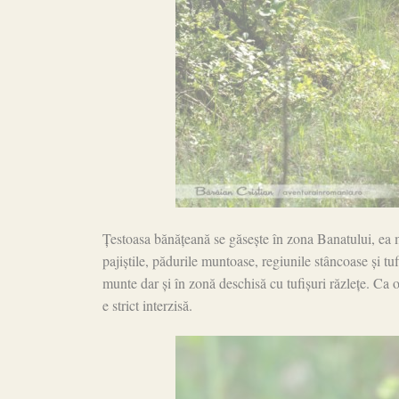
Țestoasa bănățeană se găsește în zona Banatului, ea m
pajiștile, pădurile muntoase, regiunile stâncoase și tu
munte dar și în zonă deschisă cu tufișuri răzlețe. Ca o
e strict interzisă.