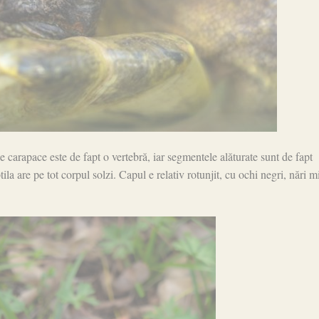
e carapace este de fapt o vertebră, iar segmentele alăturate sunt de fapt
a are pe tot corpul solzi. Capul e relativ rotunjit, cu ochi negri, nări m