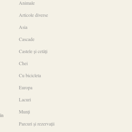
Animale
Articole diverse
Asia
Cascade
Castele și cetăți
Chei
Cu bicicleta
Europa
Lacuri
Munți
în
Parcuri și rezervații