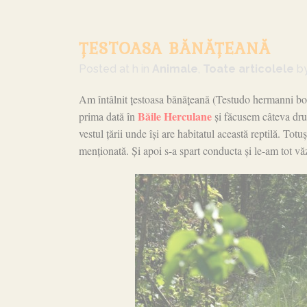
ȚESTOASA BĂNĂȚEANĂ
Posted at h
in
Animale
,
Toate articolele
b
Am întâlnit țestoasa bănățeană (Testudo hermanni boe
Băile Herculane
prima dată în
și făcusem câteva drum
vestul țării unde își are habitatul această reptilă. To
menționată. Și apoi s-a spart conducta și le-am tot vă