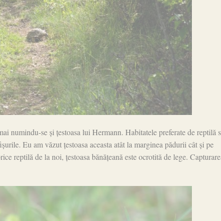
ai numindu-se și țestoasa lui Hermann. Habitatele preferate de reptilă 
fișurile. Eu am văzut țestoasa aceasta atât la marginea pădurii cât și pe
rice reptilă de la noi, țestoasa bănățeană este ocrotită de lege. Capturare