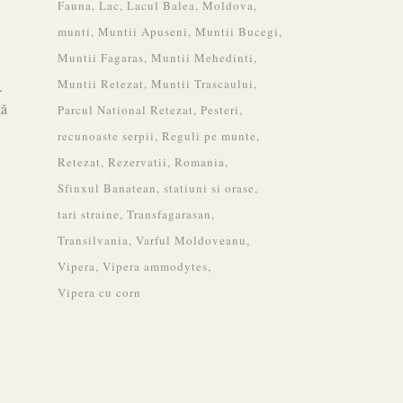
Fauna
Lac
Lacul Balea
Moldova
munti
Muntii Apuseni
Muntii Bucegi
Muntii Fagaras
Muntii Mehedinti
Muntii Retezat
Muntii Trascaului
.
tă
Parcul National Retezat
Pesteri
recunoaste serpii
Reguli pe munte
Retezat
Rezervatii
Romania
Sfinxul Banatean
statiuni si orase
tari straine
Transfagarasan
Transilvania
Varful Moldoveanu
Vipera
Vipera ammodytes
Vipera cu corn