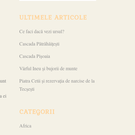
ULTIMELE ARTICOLE
Ce faci dacă vezi ursul?
Cascada Pătrăhăițești
Cascada Pișoaia
Vârful Ineu și bujorii de munte
sunt
Piatra Cetii și rezervația de narcise de la
Tecșești
a ei
CATEGORII
Africa