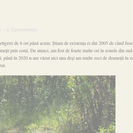
y
0 Comments
ttgeri) de 6 ori până acum. Știam de existența ei din 2005 de când fus
eții prin zonă. De atunci, am fost de foarte multe ori în zonele din sud
tuși, până în 2020 n-am văzut nici una deși am multe zeci de drumeții în 
zut.