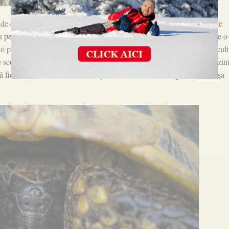
de cm cu o greutate de aproximativ 2-2,5 kg. Carapacea acestora este
u pete negre. Carapacea are 2 plăci osoase deasupra cozii, aspect care o
o placă. Coada este relativ scurtă, cu un plus în lungime pentru masculi
scobit, aspect care facilitează împerecherea. Evident, carapacea prezin
 fie retrase înăuntru. În caz de pericol animalul se refugiază să zic așa