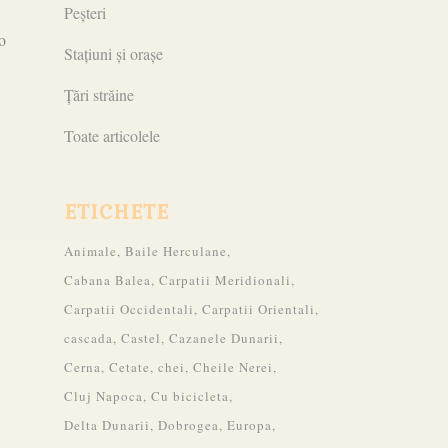
Peșteri
o
Stațiuni și orașe
Țări străine
Toate articolele
ETICHETE
Animale
Baile Herculane
Cabana Balea
Carpatii Meridionali
Carpatii Occidentali
Carpatii Orientali
cascada
Castel
Cazanele Dunarii
Cerna
Cetate
chei
Cheile Nerei
Cluj Napoca
Cu bicicleta
Delta Dunarii
Dobrogea
Europa