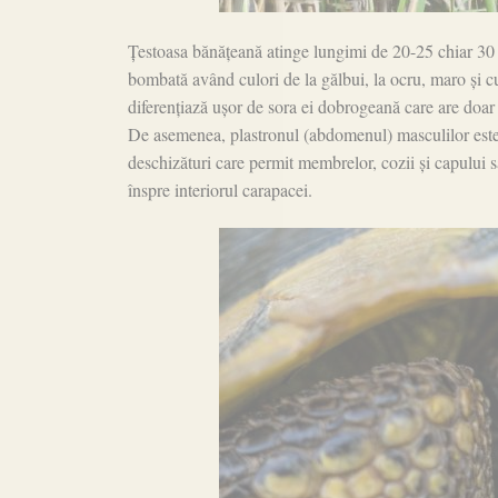
Țestoasa bănățeană atinge lungimi de 20-25 chiar 30 
bombată având culori de la gălbui, la ocru, maro și c
diferențiază ușor de sora ei dobrogeană care are doar 
De asemenea, plastronul (abdomenul) masculilor este 
deschizături care permit membrelor, cozii și capului să
înspre interiorul carapacei.