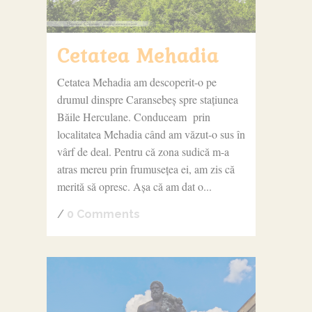
Cetatea Mehadia
Cetatea Mehadia am descoperit-o pe
drumul dinspre Caransebeș spre stațiunea
Băile Herculane. Conduceam prin
localitatea Mehadia când am văzut-o sus în
vârf de deal. Pentru că zona sudică m-a
atras mereu prin frumusețea ei, am zis că
merită să opresc. Așa că am dat o...
/
0 Comments