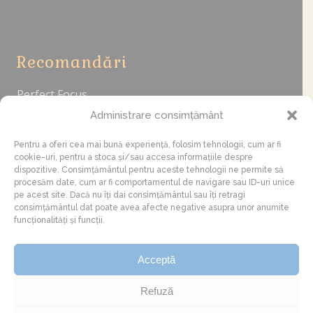
Recomandări
Perfect Focus
fotografia-sufletului.ro
Administrare consimțământ
cuibus.ro
foodnews.ro
Pentru a oferi cea mai bună experiență, folosim tehnologii, cum ar fi
cookie-uri, pentru a stoca și/sau accesa informațiile despre
dispozitive. Consimțământul pentru aceste tehnologii ne permite să
procesăm date, cum ar fi comportamentul de navigare sau ID-uri unice
Sponsorizări
pe acest site. Dacă nu îți dai consimțământul sau îți retragi
consimțământul dat poate avea afecte negative asupra unor anumite
funcționalități și funcții.
Dacă îți place acest proiect și vrei să ajuți la
dezvoltarea lui, poți contribui cu o sponsorizare
Acceptă
aici: RO34BTRLRONCRT0398217801 (Bărăian G.
Cristian)
Refuză