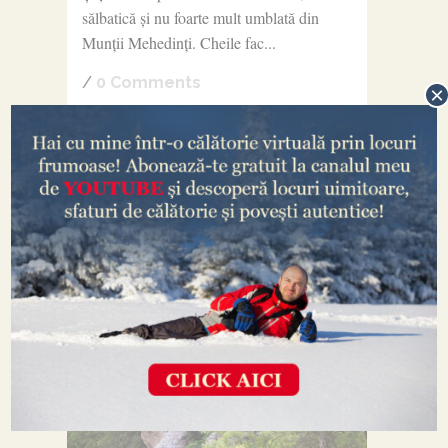
sălbatică și nu foarte mult umblată din
Munții Mehedinți. Cheile fac...
/
0 Comments
×