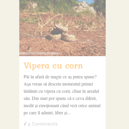
Vipera cu corn
Păi în afară de magie ce aș putea spune?
Așa vreau să descriu momentul primei
întâlniri cu vipera cu corn, chiar în arealul
său. Din start pot spune că e ceva diferit,
inedit și emoționant când vezi orice animal
pe care îl admiri, liber și...
/
4 Comments