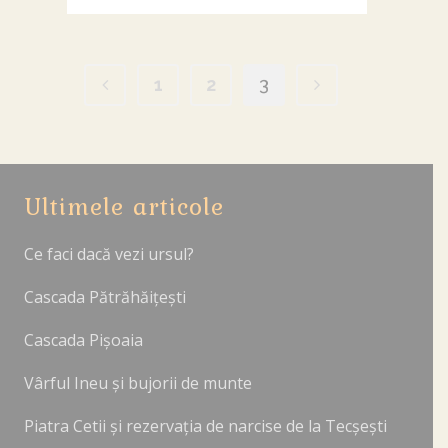
1
2
3
Ultimele articole
Ce faci dacă vezi ursul?
Cascada Pătrăhăițești
Cascada Pișoaia
Vârful Ineu și bujorii de munte
Piatra Cetii și rezervația de narcise de la Tecșești