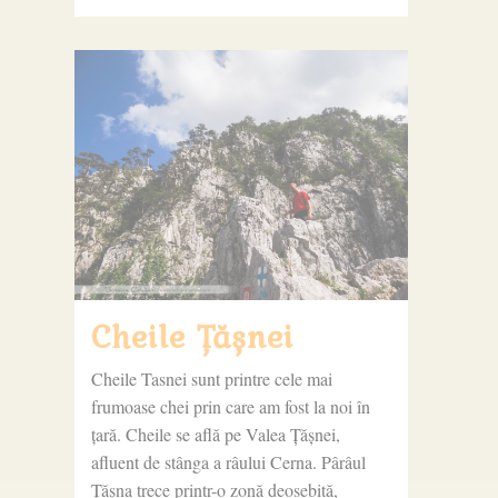
Cheile Țășnei
Cheile Tasnei sunt printre cele mai
frumoase chei prin care am fost la noi în
țară. Cheile se află pe Valea Țășnei,
afluent de stânga a râului Cerna. Pârâul
Țășna trece printr-o zonă deosebită,