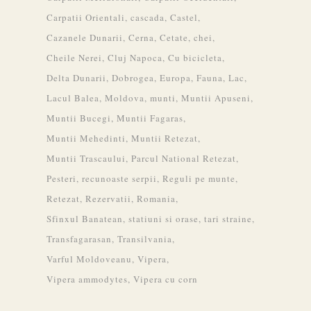
Carpatii Orientali
cascada
Castel
Cazanele Dunarii
Cerna
Cetate
chei
Cheile Nerei
Cluj Napoca
Cu bicicleta
Delta Dunarii
Dobrogea
Europa
Fauna
Lac
Lacul Balea
Moldova
munti
Muntii Apuseni
Muntii Bucegi
Muntii Fagaras
Muntii Mehedinti
Muntii Retezat
Muntii Trascaului
Parcul National Retezat
Pesteri
recunoaste serpii
Reguli pe munte
Retezat
Rezervatii
Romania
Sfinxul Banatean
statiuni si orase
tari straine
Transfagarasan
Transilvania
Varful Moldoveanu
Vipera
Vipera ammodytes
Vipera cu corn