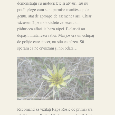
demonstrații cu motociclete și atv-uri. Eu nu
pot înțelege cum sunt permise manifestații de
genul, atât de aproape de asemenea arii. Chiar
văzusem 2 pe motociclete ce ieșeau din
păduricea aflată la baza râpei. E clar că au
depășit limita rezervației. Mai jos era un echipaj
de poliție care sincer, nu știu ce păzea. Să
sperăm că ne civilizăm și noi odată…
Recomand să vizitați Rapa Rosie de primăvara