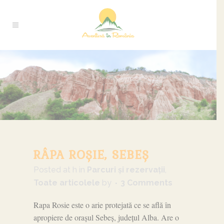
RÂPA ROȘIE, SEBEȘ
Posted at h
in
Parcuri și rezervații
,
Toate articolele
by
3 Comments
Rapa Rosie este o arie protejată ce se află în
apropiere de orașul Sebeș, județul Alba. Are o