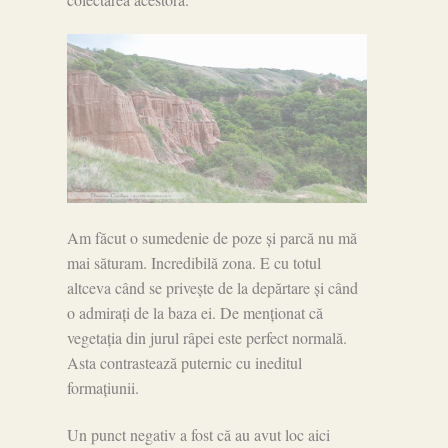
Am făcut o sumedenie de poze și parcă nu mă
mai săturam. Incredibilă zona. E cu totul
altceva când se privește de la depărtare și când
o admirați de la baza ei. De menționat că
vegetația din jurul râpei este perfect normală.
Asta contrastează puternic cu ineditul
formațiunii.
Un punct negativ a fost că au avut loc aici