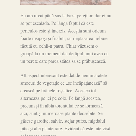
Eu am urcat până sus la baza pereților, dar ei nu
se pot escalada. Pe lângă faptul că este
periculos este și interzis. Aceștia sunt oricum
foarte nisipoși și friabili, iar deplasarea trebuie
făcută cu ochii-n patru. Chiar văzusem o
groapă la un moment dat de tipul unui aven cu
un perete care parcă stătea să se prăbușească.
Alt aspect interesant este dat de nenumăratele
smocuri de vegetație ce „se încăpățânează” să
crească pe brânele roșiatice. Acestea tot
alternează pe ici pe colo. Pe lângă acestea,
precum și în albia torentului ce se formează
aici, sunt și numeroase plante deosebite. Se
găsesc garofițe, salvie, stejar pufos, migdalul
pitic și alte plante rare. Evident că este interzisă
colectarea acestora.