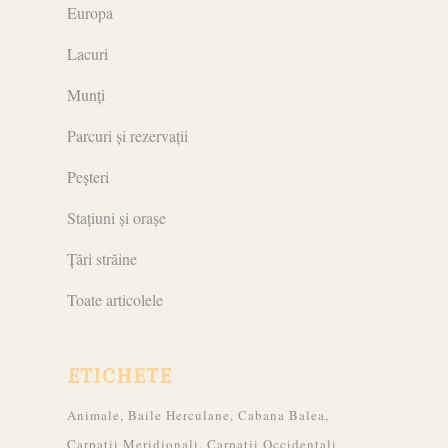
Europa
Lacuri
Munți
Parcuri și rezervații
Peșteri
Stațiuni și orașe
Țări străine
Toate articolele
ETICHETE
Animale
Baile Herculane
Cabana Balea
Carpatii Meridionali
Carpatii Occidentali