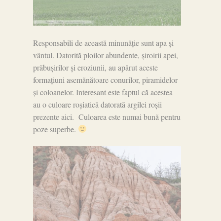
Responsabili de această minunăție sunt apa și
vântul. Datorită ploilor abundente, șiroirii apei,
prăbușirilor și eroziunii, au apărut aceste
formațiuni asemănătoare conurilor, piramidelor
și coloanelor. Interesant este faptul că acestea
au o culoare roșiatică datorată argilei roșii
prezente aici. Culoarea este numai bună pentru
poze superbe.