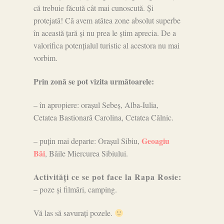
că trebuie făcută cât mai cunoscută. Și
protejată! Că avem atâtea zone absolut superbe
în această țară și nu prea le știm aprecia. De a
valorifica potențialul turistic al acestora nu mai
vorbim.
Prin zonă se pot vizita următoarele:
– în apropiere: orașul Sebeș, Alba-Iulia,
Cetatea Bastionară Carolina, Cetatea Câlnic.
Geoagiu
– puțin mai departe: Orașul Sibiu,
Băi
, Băile Miercurea Sibiului.
Activități ce se pot face la Rapa Rosie:
– poze și filmări, camping.
Vă las să savurați pozele.