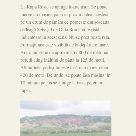
La Rapa Rosie se ajunge foarte ușor. Se poate
merge cu mașina până în proximitatea acesteia,
pe un drum de pământ ce pornește din șoseaua
ce leagă Sebeșul de Daia Română. Există
indicatoare în acest sens. Nu se prea poate rata.
Formațiunea este vizibilă de la depărtare mare.
Are o lungime de aproximativ 800 de metri iar
pereții ating înălțimi de până la 125 de metri.
Altitudinea podișului este însă mai mare, circa
420 de metri. De unde se poate lăsa mașina, în
10 minute pe jos se ajunge la baza pereților
râpei.