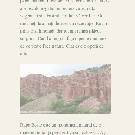
până toamna. Preferabil și pe cer senin. Culorile
aprinse de roșiatic, împreună cu verdele
vegetației și albastrul cerului, vă vor face să
rămâneți fascinați de această rezervație. Eu am
prins o zi înnorată, dar tot am rămas plăcut
surprins. Când ajungi în fața râpei te minunezi
de ce poate face natura. Clar este o operă de
artă.
Rapa Rosie este un monument natural de o
mare importanță peisagistică și geologică. Așa