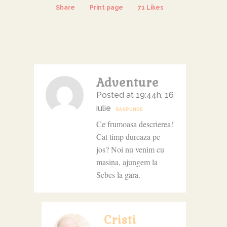
Share
Print page
71
Likes
Adventure
Posted at 19:44h, 16
iulie
RĂSPUNDE
Ce frumoasa descrierea!
Cat timp dureaza pe
jos? Noi nu venim cu
masina, ajungem la
Sebes la gara.
Cristi