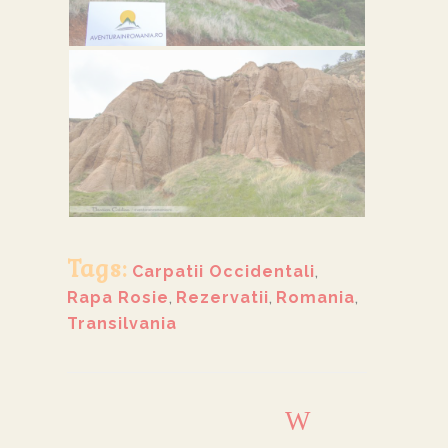
Tags:
Carpatii Occidentali
,
Rapa Rosie
,
Rezervatii
,
Romania
,
Transilvania