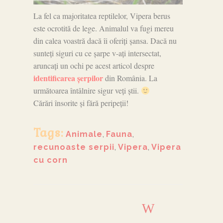
La fel ca majoritatea reptilelor, Vipera berus
este ocrotită de lege. Animalul va fugi mereu
din calea voastră dacă îi oferiți șansa. Dacă nu
sunteți siguri cu ce șarpe v-ați intersectat,
aruncați un ochi pe acest articol despre
identificarea șerpilor
din România. La
următoarea întâlnire sigur veți știi.
Cărări însorite și fără peripeții!
Tags:
Animale
,
Fauna
,
recunoaste serpii
,
Vipera
,
Vipera
cu corn