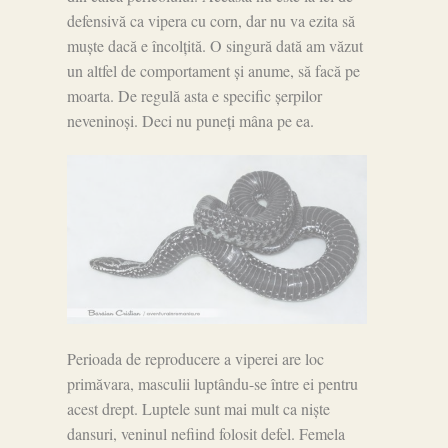
defensivă ca vipera cu corn, dar nu va ezita să
muște dacă e încolțită. O singură dată am văzut
un altfel de comportament și anume, să facă pe
moarta. De regulă asta e specific șerpilor
neveninoși. Deci nu puneți mâna pe ea.
Perioada de reproducere a viperei are loc
primăvara, masculii luptându-se între ei pentru
acest drept. Luptele sunt mai mult ca niște
dansuri, veninul nefiind folosit defel. Femela