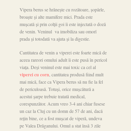
Vipera berus se hrănește cu rozătoare, șopârle,
broaște și alte mamifere mici. Prada este
mușcată și prin colții goi îi este injectată o doză
de venin. Veninul va imobiliza sau omorî
prada și totodată va ajuta și la digestie.
Cantitatea de venin a viperei este foarte mică de
aceea rareori omului adult îi este pusă în pericol
viața. Deși veninul este mai toxic ca cel al
viperei cu corn
, cantitatea produsă fiind mult
mai mică, face ca Vipera berus să nu fie la fel
de periculoasă. Totuși, orice mușcătură a
acestui șarpe trebuie tratată medical,
corespunzător. Acum vreo 3-4 ani chiar fusese
un caz la Cluj cu un domn de 57 de ani, dacă
rețin bine, ce a fost mușcat de viperă, undeva
pe Valea Drăganului. Omul a stat însă 3 zile