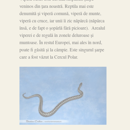
veninos din țara noastră. Reptila mai este
denumită și viperă comună, viperă de munte,
viperă cu cruce, iar unii îi zic năpârcă (năpârca
însă, e de fapt o șopârlă fără picioare). Arealul
viperei e de regulă în zonele deluroase și
muntoase. În restul Europei, mai ales în nord,
poate fi găsită și la câmpie. Este singurul șarpe
care a fost văzut la Cercul Polar.