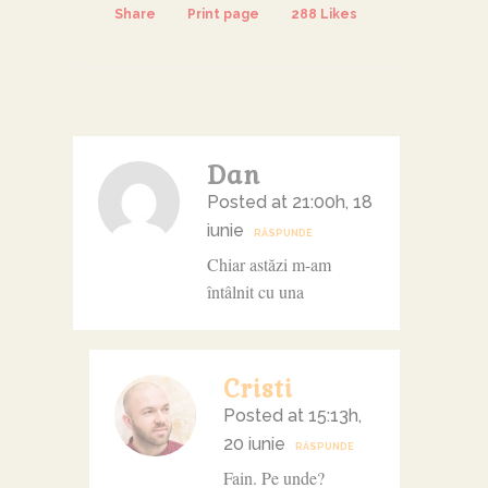
Share
Print page
288
Likes
Dan
Posted at 21:00h, 18
iunie
RĂSPUNDE
Chiar astăzi m-am
întâlnit cu una
Cristi
Posted at 15:13h,
20 iunie
RĂSPUNDE
Fain. Pe unde?