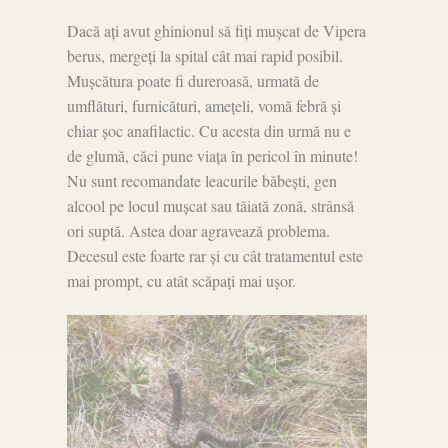
Dacă ați avut ghinionul să fiți mușcat de Vipera
berus, mergeți la spital cât mai rapid posibil.
Mușcătura poate fi dureroasă, urmată de
umflături, furnicături, amețeli, vomă febră și
chiar șoc anafilactic. Cu acesta din urmă nu e
de glumă, căci pune viața în pericol în minute!
Nu sunt recomandate leacurile băbești, gen
alcool pe locul mușcat sau tăiată zonă, strânsă
ori suptă. Astea doar agravează problema.
Decesul este foarte rar și cu cât tratamentul este
mai prompt, cu atât scăpați mai ușor.