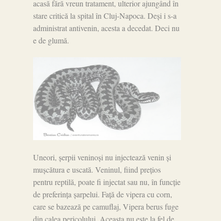
acasă fără vreun tratament, ulterior ajungând în
stare critică la spital în Cluj-Napoca. Deși i s-a
administrat antivenin, acesta a decedat. Deci nu
e de glumă.
Uneori, șerpii veninoși nu injectează venin și
mușcătura e uscată. Veninul, fiind prețios
pentru reptilă, poate fi injectat sau nu, în funcție
de preferința șarpelui. Față de vipera cu corn,
care se bazează pe camuflaj, Vipera berus fuge
din calea pericolului. Aceasta nu este la fel de