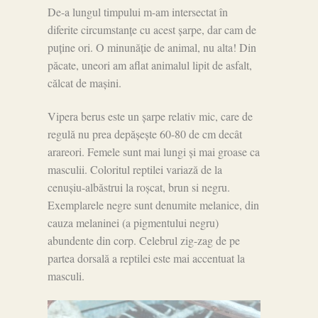
De-a lungul timpului m-am intersectat în
diferite circumstanțe cu acest șarpe, dar cam de
puține ori. O minunăție de animal, nu alta! Din
păcate, uneori am aflat animalul lipit de asfalt,
călcat de mașini.
Vipera berus este un șarpe relativ mic, care de
regulă nu prea depășește 60-80 de cm decât
arareori. Femele sunt mai lungi și mai groase ca
masculii. Coloritul reptilei variază de la
cenușiu-albăstrui la roșcat, brun si negru.
Exemplarele negre sunt denumite melanice, din
cauza melaninei (a pigmentului negru)
abundente din corp. Celebrul zig-zag de pe
partea dorsală a reptilei este mai accentuat la
masculi.