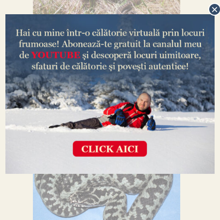
×
Vipera berus este adesea confundată de oameni
cu alți șerpi, ca cel de casă, de apă sau de alun.
Am auzit atâtea povești cu vipere cât brațul,
încât realizez că lumea de fapt nu știe prea
multe despre șerpi. Această reptilă nu e
niciodată mai groasă decât degetul mare!