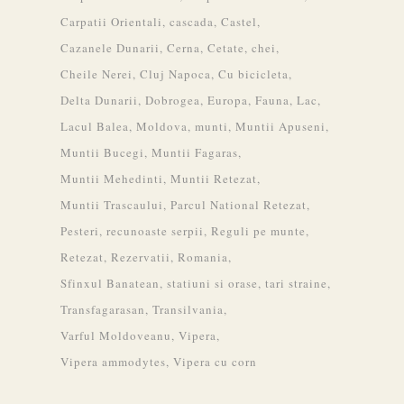
Carpatii Orientali
cascada
Castel
Cazanele Dunarii
Cerna
Cetate
chei
Cheile Nerei
Cluj Napoca
Cu bicicleta
Delta Dunarii
Dobrogea
Europa
Fauna
Lac
Lacul Balea
Moldova
munti
Muntii Apuseni
Muntii Bucegi
Muntii Fagaras
Muntii Mehedinti
Muntii Retezat
Muntii Trascaului
Parcul National Retezat
Pesteri
recunoaste serpii
Reguli pe munte
Retezat
Rezervatii
Romania
Sfinxul Banatean
statiuni si orase
tari straine
Transfagarasan
Transilvania
Varful Moldoveanu
Vipera
Vipera ammodytes
Vipera cu corn