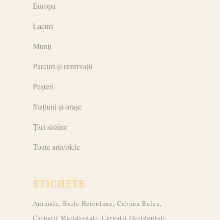
Europa
Lacuri
Munți
Parcuri și rezervații
Peșteri
Stațiuni și orașe
Țări străine
Toate articolele
ETICHETE
Animale
Baile Herculane
Cabana Balea
Carpatii Meridionali
Carpatii Occidentali