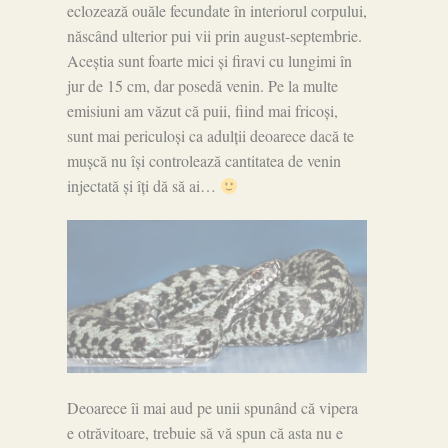
eclozează ouăle fecundate în interiorul corpului,
născând ulterior pui vii prin august-septembrie.
Aceștia sunt foarte mici și firavi cu lungimi în
jur de 15 cm, dar posedă venin. Pe la multe
emisiuni am văzut că puii, fiind mai fricoși,
sunt mai periculoși ca adulții deoarece dacă te
mușcă nu își controlează cantitatea de venin
injectată și îți dă să ai…
Deoarece îi mai aud pe unii spunând că vipera
e otrăvitoare, trebuie să vă spun că asta nu e