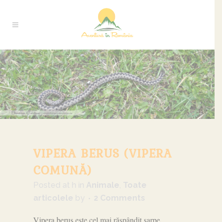
VIPERA BERUS (VIPERA
COMUNĂ)
Posted at h
in
Animale
,
Toate
articolele
by
2 Comments
Vipera berus este cel mai răspândit șarpe