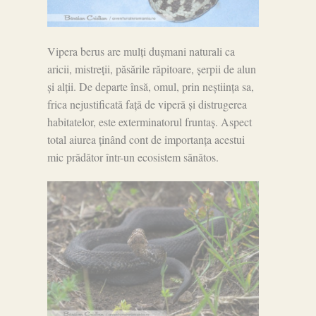
Vipera berus are mulți dușmani naturali ca
aricii, mistreții, păsările răpitoare, șerpii de alun
și alții. De departe însă, omul, prin neștiința sa,
frica nejustificată față de viperă și distrugerea
habitatelor, este exterminatorul fruntaș. Aspect
total aiurea ținând cont de importanța acestui
mic prădător într-un ecosistem sănătos.