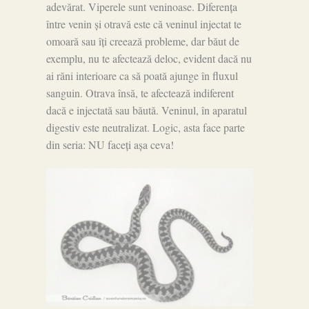
adevărat. Viperele sunt veninoase. Diferența
între venin și otravă este că veninul injectat te
omoară sau îți creează probleme, dar băut de
exemplu, nu te afectează deloc, evident dacă nu
ai răni interioare ca să poată ajunge în fluxul
sanguin. Otrava însă, te afectează indiferent
dacă e injectată sau băută. Veninul, în aparatul
digestiv este neutralizat. Logic, asta face parte
din seria: NU faceți așa ceva!