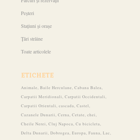
Parcuri și rezervații
Peșteri
Stațiuni și orașe
Țări străine
Toate articolele
ETICHETE
Animale
Baile Herculane
Cabana Balea
Carpatii Meridionali
Carpatii Occidentali
Carpatii Orientali
cascada
Castel
Cazanele Dunarii
Cerna
Cetate
chei
Cheile Nerei
Cluj Napoca
Cu bicicleta
Delta Dunarii
Dobrogea
Europa
Fauna
Lac