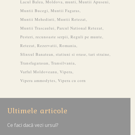
Lacul Balea
Moldova
munti
Muntii Apuseni
Muntii Bucegi
Muntii Fagaras
Muntii Mehedinti
Muntii Retezat
Muntii Trascaului
Parcul National Retezat
Pesteri
recunoaste serpii
Reguli pe munte
Retezat
Rezervatii
Romania
Sfinxul Banatean
statiuni si orase
tari straine
Transfagarasan
Transilvania
Varful Moldoveanu
Vipera
Vipera ammodytes
Vipera cu corn
Ultimele articole
Ce faci dacă vezi ursul?