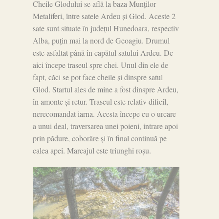
Cheile Glodului se află la baza Munților
Metaliferi, între satele Ardeu și Glod. Aceste 2
sate sunt situate în județul Hunedoara, respectiv
Alba, puțin mai la nord de Geoagiu. Drumul
este asfaltat până în capătul satului Ardeu. De
aici începe traseul spre chei. Unul din ele de
fapt, căci se pot face cheile și dinspre satul
Glod. Startul ales de mine a fost dinspre Ardeu,
în amonte și retur. Traseul este relativ dificil,
nerecomandat iarna. Acesta începe cu o urcare
a unui deal, traversarea unei poieni, intrare apoi
prin pădure, coborâre și în final continuă pe
calea apei. Marcajul este triunghi roșu.