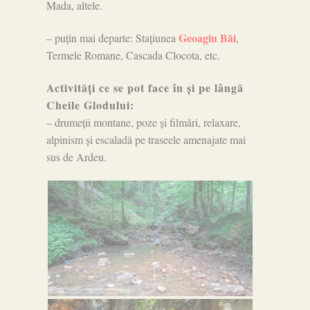
Mada, altele.
Geoagiu Băi
– puțin mai departe: Stațiunea
,
Termele Romane, Cascada Clocota, etc.
Activități ce se pot face în și pe lângă
Cheile Glodului:
– drumeții montane, poze și filmări, relaxare,
alpinism și escaladă pe traseele amenajate mai
sus de Ardeu.