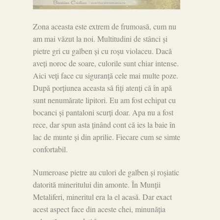
Zona aceasta este extrem de frumoasă, cum nu
am mai văzut la noi. Multitudini de stânci și
pietre gri cu galben și cu roșu violaceu. Dacă
aveți noroc de soare, culorile sunt chiar intense.
Aici veți face cu siguranță cele mai multe poze.
După porțiunea aceasta să fiți atenți că în apă
sunt nenumărate lipitori. Eu am fost echipat cu
bocanci și pantaloni scurți doar. Apa nu a fost
rece, dar spun asta ținând cont că ies la baie în
lac de munte și din aprilie. Fiecare cum se simte
confortabil.
Numeroase pietre au culori de galben și roșiatic
datorită mineritului din amonte. În Munții
Metaliferi, mineritul era la el acasă. Dar exact
acest aspect face din aceste chei, minunăția