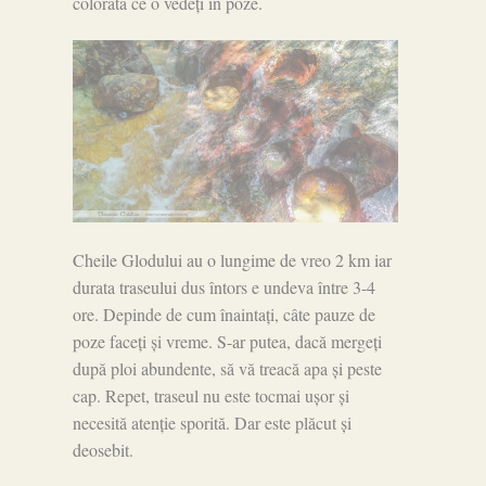
colorată ce o vedeți în poze.
Cheile Glodului au o lungime de vreo 2 km iar
durata traseului dus întors e undeva între 3-4
ore. Depinde de cum înaintați, câte pauze de
poze faceți și vreme. S-ar putea, dacă mergeți
după ploi abundente, să vă treacă apa și peste
cap. Repet, traseul nu este tocmai ușor și
necesită atenție sporită. Dar este plăcut și
deosebit.