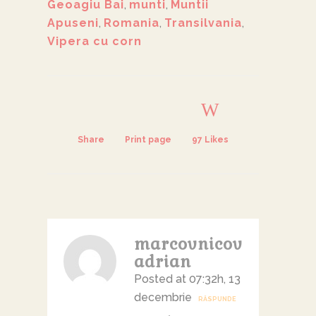
Geoagiu Bai
,
munti
,
Muntii
Apuseni
,
Romania
,
Transilvania
,
Vipera cu corn
Share
Print page
97
Likes
marcovnicov
adrian
Posted at 07:32h, 13
decembrie
RĂSPUNDE