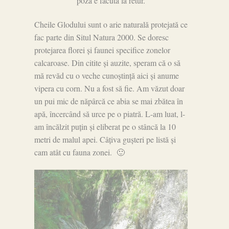
poza e făcută la retur.
Cheile Glodului sunt o arie naturală protejată ce
fac parte din Situl Natura 2000. Se doresc
protejarea florei și faunei specifice zonelor
calcaroase. Din citite și auzite, speram că o să
mă revăd cu o veche cunoștință aici și anume
vipera cu corn. Nu a fost să fie. Am văzut doar
un pui mic de năpârcă ce abia se mai zbătea în
apă, încercând să urce pe o piatră. L-am luat, l-
am încălzit puțin și eliberat pe o stâncă la 10
metri de malul apei. Câțiva gușteri pe listă și
cam atât cu fauna zonei. 🙂