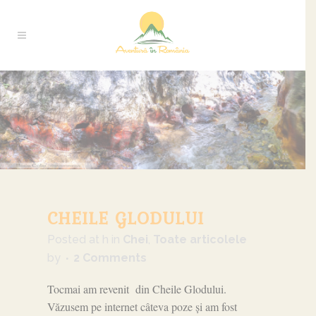
CHEILE GLODULUI
Posted at h
in
Chei
,
Toate articolele
by
2 Comments
Tocmai am revenit din Cheile Glodului.
Văzusem pe internet câteva poze și am fost