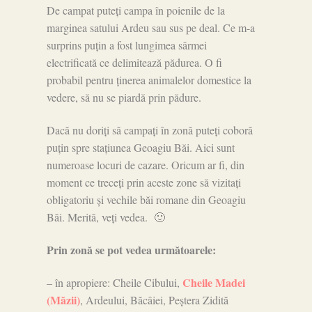
De campat puteți campa în poienile de la
marginea satului Ardeu sau sus pe deal. Ce m-a
surprins puțin a fost lungimea sârmei
electrificată ce delimitează pădurea. O fi
probabil pentru ținerea animalelor domestice la
vedere, să nu se piardă prin pădure.
Dacă nu doriți să campați în zonă puteți coboră
puțin spre stațiunea Geoagiu Băi. Aici sunt
numeroase locuri de cazare. Oricum ar fi, din
moment ce treceți prin aceste zone să vizitați
obligatoriu și vechile băi romane din Geoagiu
Băi. Merită, veți vedea. 🙂
Prin zonă se pot vedea următoarele:
Cheile Madei
– în apropiere: Cheile Cibului,
(Măzii)
, Ardeului, Băcâiei, Peștera Zidită