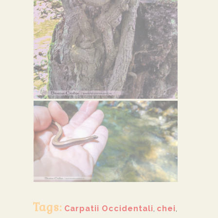
Tags:
Carpatii Occidentali
,
chei
,