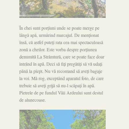
În chei sunt porțiuni unde se poate merge pe
lângă apă, urmărind marcajul. De menționat
însă, că astfel puteți rata cea mai spectaculoasă
zonă a cheilor. Este vorba despre porțiunea
denumită La Strâmtură, care se poate face doar
intrând în apă. Deci să fiți pregătiți să vă udați
până la piept. Nu vă recomand să aveți bagaje
la voi. Mă rog, exceptând aparatul foto, de care
trebuie să aveți grijă să nu-l scăpați în apă.
Pietrele de pe fundul Văii Ardeului sunt destul
de alunecoase.