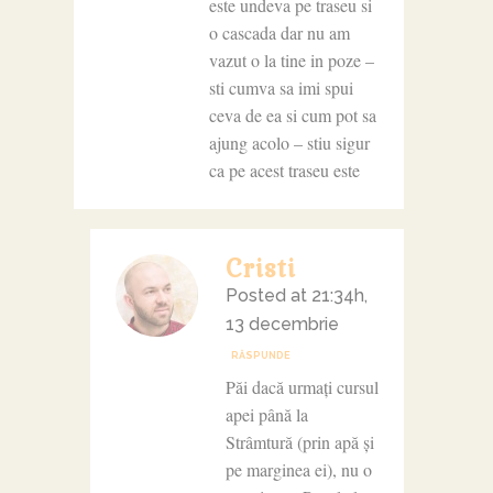
este undeva pe traseu si
o cascada dar nu am
vazut o la tine in poze –
sti cumva sa imi spui
ceva de ea si cum pot sa
ajung acolo – stiu sigur
ca pe acest traseu este
Cristi
Posted at 21:34h,
13 decembrie
RĂSPUNDE
Păi dacă urmați cursul
apei până la
Strâmtură (prin apă și
pe marginea ei), nu o